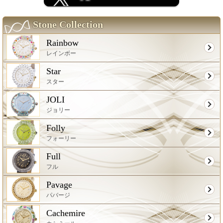
Stone Collection
Rainbow
レインボー
Star
スター
JOLI
ジョリー
Folly
フォーリー
Full
フル
Pavage
パバージ
Cachemire