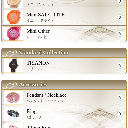
ミニ・プルムティ
Mini SATELLITE
ミニ・サテライト
Mini Other
ミニ・その他
Standard Collection
TRIANON
トリアノン
Accessories
Pendant / Necklace
ペンダント / ネックレス
Ring
1連リング
3 Line Ring